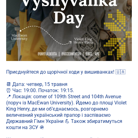
Приєднуйтеся до щорічної ходи у вишиванках! 🇺🇦
📆 Дата: четвер, 15 травня
⏰ Час: 19:00. Початок: 19:15.
📍 Локація: corner of 109th Street and 104th Avenue
(поруч із MacEwan University). Йдемо до площі Violet
King Henry, де ми об’єднаємось, розгорнемо
величезний український прапор і заспіваємо
Державний Гімн України 💪 Також збиратимуться
кошти на ЗСУ 🪖