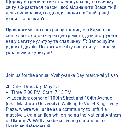
Щороку в третій четвер травня українці по всьому
світу збираються разом, щоб відзначити Всесвітній
день вишиванки, гордо вдягаючи свої найкращі
вишиті сорочки 👕
Продовжимо цю прекрасну традицію в Едмонтоні
святковою ходою через центр міста, демонструючи
нашу багату культуру та спадщину! 🥰 Запрошуйте
рідних і друзів. Покажемо світу нашу силу та красу
української культури!
————————————
Join us for the annual Vyshyvanka Day march-rally! 🇺🇦
📆 Date: Thursday, May 15
⏰ Time: 7:00 PM. Start: 7:15 PM.
📍 Location: corner of 109th Street and 104th Avenue
(near MacEwan University). Walking to Violet King Henry
Plaza, where we’ll unite as a community to unfurl a
massive Ukrainian flag while singing the National Anthem
of Ukraine 💪 We’ll also be collecting donations for
Ukrainian defenders 🪖