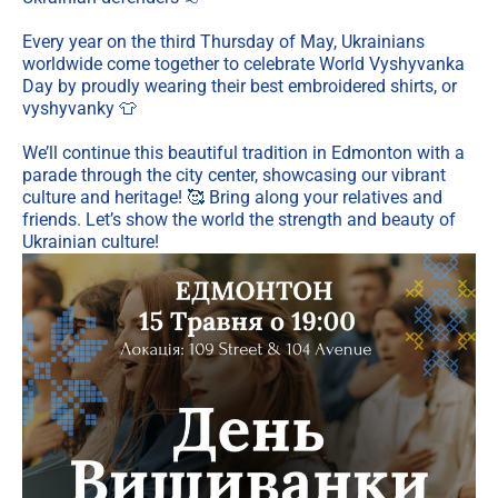
Every year on the third Thursday of May, Ukrainians
worldwide come together to celebrate World Vyshyvanka
Day by proudly wearing their best embroidered shirts, or
vyshyvanky 👕
We’ll continue this beautiful tradition in Edmonton with a
parade through the city center, showcasing our vibrant
culture and heritage! 🥰 Bring along your relatives and
friends. Let’s show the world the strength and beauty of
Ukrainian culture!